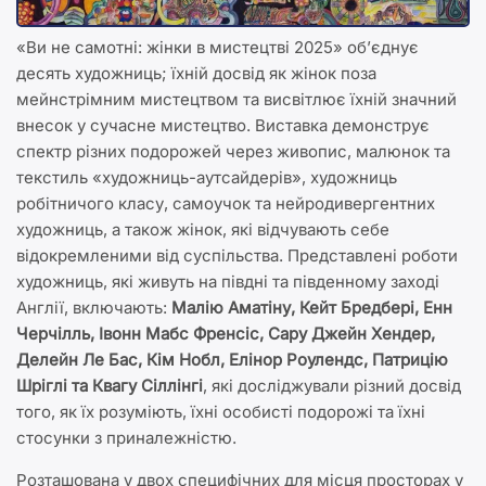
«Ви не самотні: жінки в мистецтві 2025» об’єднує
десять художниць; їхній досвід як жінок поза
мейнстрімним мистецтвом та висвітлює їхній значний
внесок у сучасне мистецтво. Виставка демонструє
спектр різних подорожей через живопис, малюнок та
текстиль «художниць-аутсайдерів», художниць
робітничого класу, самоучок та нейродивергентних
художниць, а також жінок, які відчувають себе
відокремленими від суспільства. Представлені роботи
художниць, які живуть на півдні та південному заході
Англії, включають:
Малію Аматіну, Кейт Бредбері, Енн
Черчілль, Івонн Мабс Френсіс, Сару Джейн Хендер,
Делейн Ле Бас, Кім Нобл, Елінор Роулендс, Патрицію
Шріглі та Квагу Сіллінгі
, які досліджували різний досвід
того, як їх розуміють, їхні особисті подорожі та їхні
стосунки з приналежністю.
Розташована у двох специфічних для місця просторах у