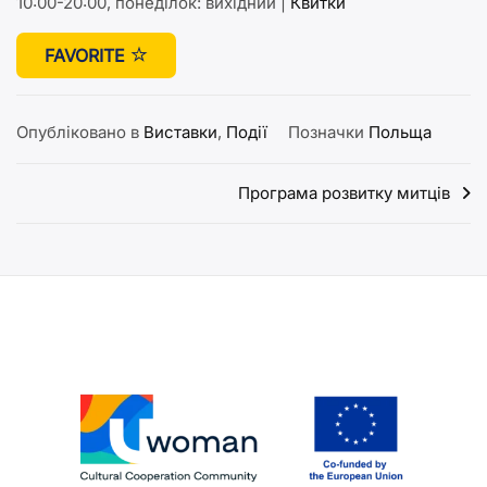
10:00-20:00, понеділок: вихідний |
Квитки
FAVORITE
Опубліковано в
Виставки
,
Події
Позначки
Польща
Навігація
Програма розвитку митців
записів