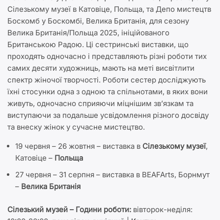
Сілезькому музеї в Катовіце, Польща, та Депо мистецтв
Боскомб у Боскомбі, Велика Британія, для сезону
Велика Британія/Польща 2025, ініційованого
Британською Радою. Ці сестринські виставки, що
проходять одночасно і представляють різні роботи тих
самих десяти художниць, мають на меті висвітлити
спектр жіночої творчості. Роботи сестер досліджують
їхні стосунки одна з одною та спільнотами, в яких вони
живуть, одночасно сприяючи міцнішим зв’язкам та
виступаючи за подальше усвідомлення різного досвіду
та внеску жінок у сучасне мистецтво.
19 червня – 26 жовтня – виставка в
Сілезькому музеї
,
Катовіце –
Польща
27 червня – 31 серпня – виставка в BEAFArts, Борнмут
–
Велика Британія
Сілезький музей –
Години роботи:
вівторок-неділя: