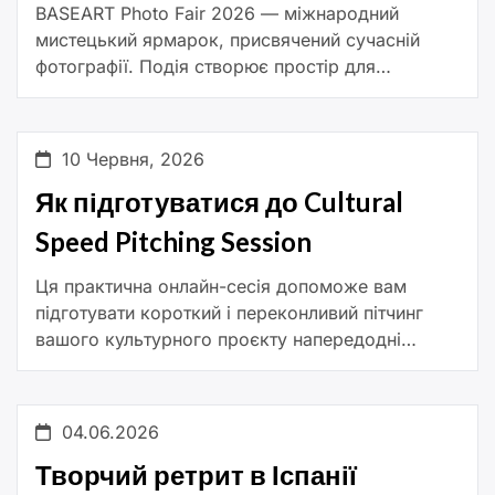
BASEART Photo Fair 2026 — міжнародний
мистецький ярмарок, присвячений сучасній
фотографії. Подія створює простір для
змістовної взаємодії між митцями,
колекціонерами та всіма, хто цікавиться
фотографічним мистецтвом. На відміну від
10 Червня, 2026
традиційних […]
Як підготуватися до Cultural
Speed Pitching Session
Ця практична онлайн-сесія допоможе вам
підготувати короткий і переконливий пітчинг
вашого культурного проєкту напередодні
Cultural Speed Pitching Session та майбутніх
matchmaking-подій. Упродовж однієї години ви
ознайомитеся з ключовими принципами
04.06.2026
ефективної […]
Творчий ретрит в Іспанії