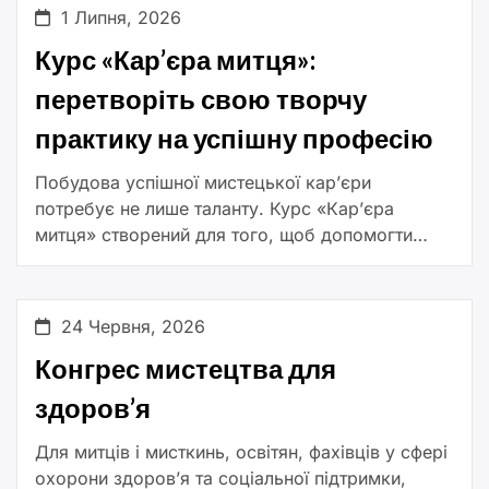
1 Липня, 2026
Курс «Кар’єра митця»:
перетворіть свою творчу
практику на успішну професію
Побудова успішної мистецької кар’єри
потребує не лише таланту. Курс «Кар’єра
митця» створений для того, щоб допомогти
митцям здобути практичні знання та навички,
необхідні для впевненої роботи в сучасному
мистецькому середовищі, […]
24 Червня, 2026
Конгрес мистецтва для
здоров’я
Для митців і мисткинь, освітян, фахівців у сфері
охорони здоров’я та соціальної підтримки,