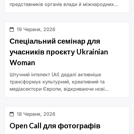
представників органів влади й міжнародних
організацій. З 27 по 30 червня у Львові
відбудеться Конгрес мистецтва для […]
19 Червня, 2026
Спеціальний семінар для
учасників проєкту Ukrainian
Woman
Штучний інтелект (AI) дедалі активніше
трансформує культурний, креативний та
медіасектори Європи, відкриваючи нові
можливості для творчості, створення контенту,
підвищення доступності та взаємодії з
аудиторією. У межах цього вебінару експерти
18 Червня, 2026
Європейського […]
Open Call для фотографів