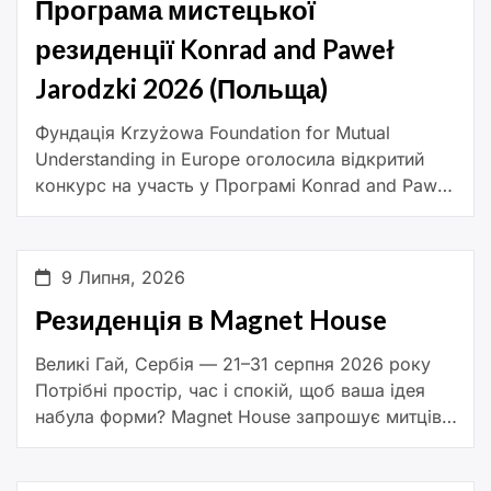
Програма мистецької
резиденції Konrad and Paweł
Jarodzki 2026 (Польща)
Фундація Krzyżowa Foundation for Mutual
Understanding in Europe оголосила відкритий
конкурс на участь у Програмі Konrad and Paweł
Jarodzki Artist-in-Residence Programme. До
участі запрошуються митці, які прагнуть
реалізувати дослідницько-орієнтовані
9 Липня, 2026
мистецькі […]
Резиденція в Magnet House
Великі Гай, Сербія — 21–31 серпня 2026 року
Потрібні простір, час і спокій, щоб ваша ідея
набула форми? Magnet House запрошує митців і
представників креативних індустрій провести
десять днів у […]