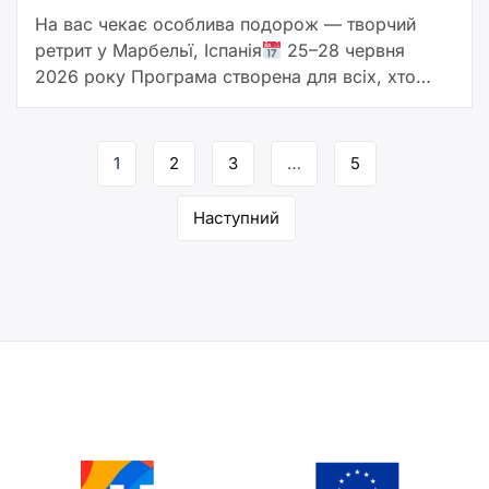
На вас чекає особлива подорож — творчий
ретрит у Марбельї, Іспанія
25–28 червня
2026 року Програма створена для всіх, хто
займається творчістю: письменників і
письменниць, поетів, художників, митців,
Навігація
майстрів та […]
1
2
3
…
5
за
Наступний
сторінками