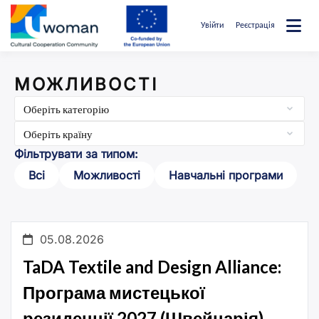
Перейти
до
Увійти
Реєстрація
вмісту
uwcommunity
МОЖЛИВОСТІ
Фільтрувати за типом:
Всі
Можливості
Навчальні програми
05.08.2026
TaDA Textile and Design Alliance:
Програма мистецької
резиденції 2027 (Швейцарія)