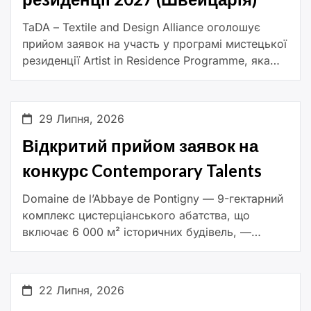
TaDA – Textile and Design Alliance оголошує
прийом заявок на участь у програмі мистецької
резиденції Artist in Residence Programme, яка
відбудеться в місті Арбон (Швейцарія) в один із
двох періодів: […]
29 Липня, 2026
Відкритий прийом заявок на
конкурс Contemporary Talents
Domaine de l’Abbaye de Pontigny — 9-гектарний
комплекс цистерціанського абатства, що
включає 6 000 м² історичних будівель, —
розпочинає новий етап розвитку під
керівництвом Фундації Франсуа Шнайдера
(François Schneider Foundation). […]
22 Липня, 2026