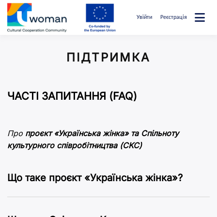
Перейти
до
Увійти
Реєстрація
вмісту
uwcommunity
ПІДТРИМКА
ЧАСТІ ЗАПИТАННЯ (FAQ)
Про
проєкт «Українська жінка» та Спільноту
культурного співробітництва (CKC)
Що таке проєкт «Українська жінка»?