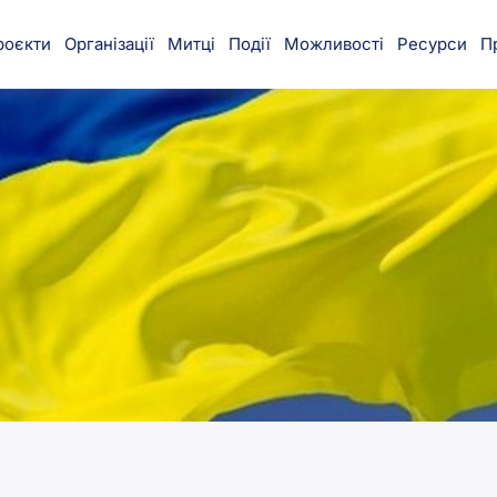
роєкти
Організації
Митці
Події
Можливості
Ресурси
П
munity