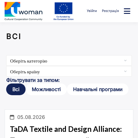
Перейти
до
Увійти
Реєстрація
вмісту
uwcommunity
ВСІ
Фільтрувати за типом:
Всі
Можливості
Навчальні програми
05.08.2026
TaDA Textile and Design Alliance: