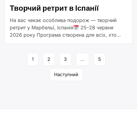
Творчий ретрит в Іспанії
На вас чекає особлива подорож — творчий
ретрит у Марбельї, Іспанія
25–28 червня
2026 року Програма створена для всіх, хто
займається творчістю: письменників і
письменниць, поетів, художників, митців,
Навігація
майстрів та […]
1
2
3
…
5
за
Наступний
сторінками