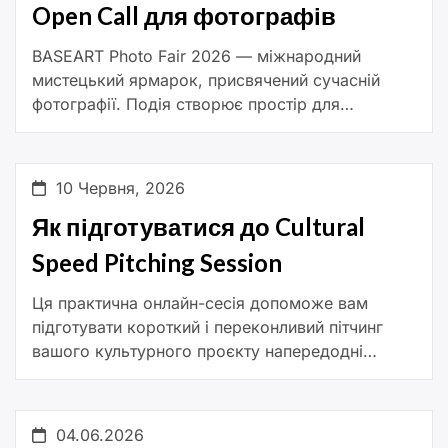
Open Call для фотографів
BASEART Photo Fair 2026 — міжнародний
мистецький ярмарок, присвячений сучасній
фотографії. Подія створює простір для
змістовної взаємодії між митцями,
колекціонерами та всіма, хто цікавиться
фотографічним мистецтвом. На відміну від
10 Червня, 2026
традиційних […]
Як підготуватися до Cultural
Speed Pitching Session
Ця практична онлайн-сесія допоможе вам
підготувати короткий і переконливий пітчинг
вашого культурного проєкту напередодні
Cultural Speed Pitching Session та майбутніх
matchmaking-подій. Упродовж однієї години ви
ознайомитеся з ключовими принципами
04.06.2026
ефективної […]