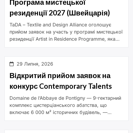
Програма мистецької
резиденції 2027 (Швейцарія)
TaDA – Textile and Design Alliance оголошує
прийом заявок на участь у програмі мистецької
резиденції Artist in Residence Programme, яка
відбудеться в місті Арбон (Швейцарія) в один із
двох періодів: […]
29 Липня, 2026
Відкритий прийом заявок на
конкурс Contemporary Talents
Domaine de l’Abbaye de Pontigny — 9-гектарний
комплекс цистерціанського абатства, що
включає 6 000 м² історичних будівель, —
розпочинає новий етап розвитку під
керівництвом Фундації Франсуа Шнайдера