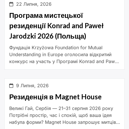
(François Schneider Foundation). […]
22 Липня, 2026
Програма мистецької
резиденції Konrad and Paweł
Jarodzki 2026 (Польща)
Фундація Krzyżowa Foundation for Mutual
Understanding in Europe оголосила відкритий
конкурс на участь у Програмі Konrad and Paweł
Jarodzki Artist-in-Residence Programme. До
участі запрошуються митці, які прагнуть
реалізувати дослідницько-орієнтовані
9 Липня, 2026
мистецькі […]
Резиденція в Magnet House
Великі Гай, Сербія — 21–31 серпня 2026 року
Потрібні простір, час і спокій, щоб ваша ідея
набула форми? Magnet House запрошує митців і