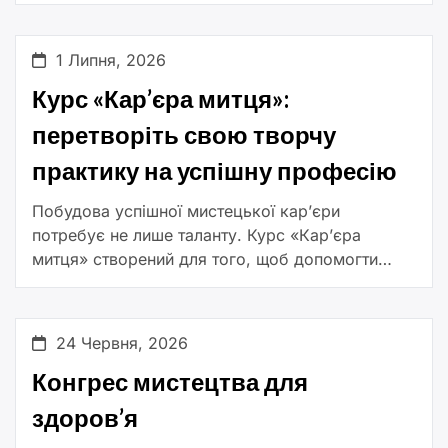
представників креативних індустрій провести
десять днів у […]
1 Липня, 2026
Курс «Кар’єра митця»:
перетворіть свою творчу
практику на успішну професію
Побудова успішної мистецької кар’єри
потребує не лише таланту. Курс «Кар’єра
митця» створений для того, щоб допомогти
митцям здобути практичні знання та навички,
необхідні для впевненої роботи в сучасному
мистецькому середовищі, […]
24 Червня, 2026
Конгрес мистецтва для
здоров’я