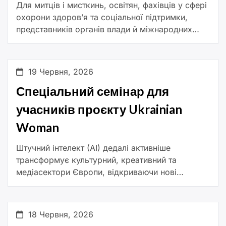
Для митців і мисткинь, освітян, фахівців у сфері
охорони здоров’я та соціальної підтримки,
представників органів влади й міжнародних
організацій. З 27 по 30 червня у Львові
відбудеться Конгрес мистецтва для […]
19 Червня, 2026
Спеціальний семінар для
учасників проєкту Ukrainian
Woman
Штучний інтелект (AI) дедалі активніше
трансформує культурний, креативний та
медіасектори Європи, відкриваючи нові
можливості для творчості, створення контенту,
підвищення доступності та взаємодії з
аудиторією. У межах цього вебінару експерти
18 Червня, 2026
Європейського […]