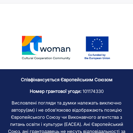
Співфінансується Європейським Союзом
Номер грантової угоди:
101174330
Висловлені погляди та думки належать виключно
автору(ам) і не обов’язково відображають позицію
Європейського Союзу чи Виконавчого агентства з
питань освіти і культури (EACEA). Ані Європейський
Союз, ані грантодавець не несуть відповідальності за