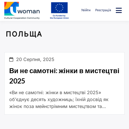
Перейти
до
Увійти
Реєстрація
вмісту
uwcommunity
ПОЛЬЩА
20 Серпня, 2025
Ви не самотні: жінки в мистецтві
2025
«Ви не самотні: жінки в мистецтві 2025»
об’єднує десять художниць; їхній досвід як
жінок поза мейнстрімним мистецтвом та
висвітлює їхній значний внесок у сучасне
мистецтво. Виставка демонструє спектр різних
подорожей […]