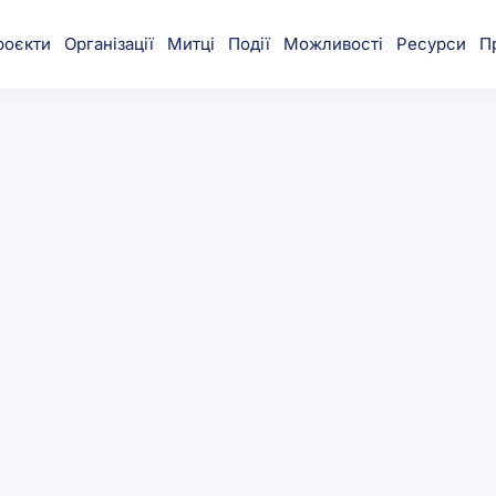
роєкти
Організації
Митці
Події
Можливості
Ресурси
П
munity