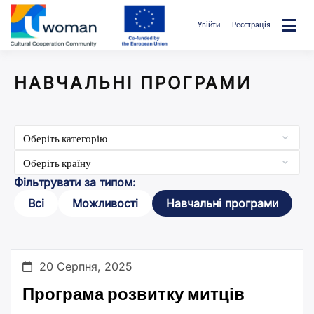
Перейти
до
Увійти
Реєстрація
вмісту
uwcommunity
НАВЧАЛЬНІ ПРОГРАМИ
Фільтрувати за типом:
Всі
Можливості
Навчальні програми
20 Серпня, 2025
Програма розвитку митців