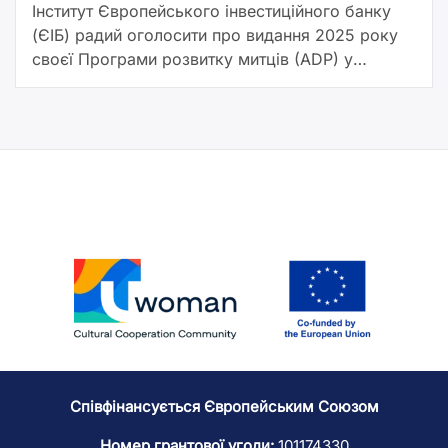
Інститут Європейського інвестиційного банку
(ЄІБ) радий оголосити про видання 2025 року
своєї Програми розвитку митців (ADP) у
партнерстві з Cité internationale des arts (Париж)
та neimënster (Культурний центр абатства
Ноймюнстер) […]
Співфінансується Європейським Союзом
Номер грантової угоди:
101174330