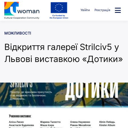
Перейти
до
Увійти
Реєстрація
вмісту
uwcommunity
МОЖЛИВОСТІ
Відкриття галереї Strilciv5 у
Львові виставкою «Дотики»