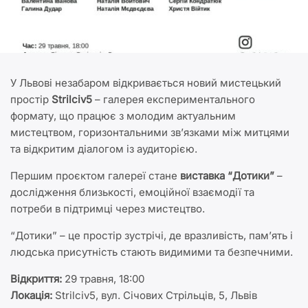
У Львові незабаром відкривається новий мистецький
простір
Strilciv5
– галерея експериментального
формату, що працює з молодим актуальним
мистецтвом, горизонтальними зв’язками між митцями
та відкритим діалогом із аудиторією.
Першим проєктом галереї стане
виставка
“Дотики”
–
дослідження близькості, емоційної взаємодії та
потреби в підтримці через мистецтво.
“Дотики” – це простір зустрічі, де вразливість, пам’ять і
людська присутність стають видимими та безпечними.
Відкриття:
29 травня, 18:00
Локація:
Strilciv5, вул. Січових Стрільців, 5, Львів