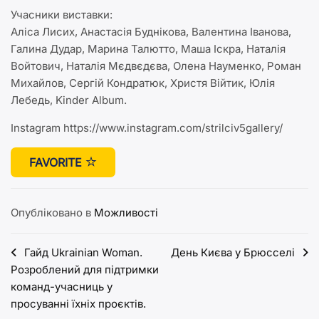
Учасники виставки:
Аліса Лисих, Анастасія Буднікова, Валентина Іванова,
Галина Дудар, Марина Талютто, Маша Іскра, Наталія
Войтович, Наталія Мєдвєдєва, Олена Науменко, Роман
Михайлов, Сергій Кондратюк, Христя Війтик, Юлія
Лебедь, Kinder Album.
Instagram https://www.instagram.com/strilciv5gallery/
FAVORITE
Опубліковано в
Можливості
Навігація
Гайд Ukrainian Woman.
День Києва у Брюсселі
Розроблений для підтримки
записів
команд-учасниць у
просуванні їхніх проєктів.