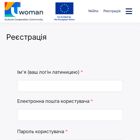
Перейти
до
Увійти
Реєстрація
вмісту
uwcommunity
Реєстрація
Ім'я (ваш логін латиницею)
*
Електронна пошта користувача
*
Пароль користувача
*