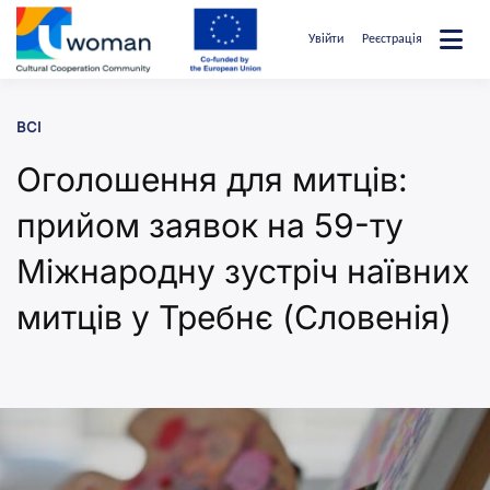
Перейти
до
Увійти
Реєстрація
вмісту
uwcommunity
ВСІ
Оголошення для митців:
прийом заявок на 59-ту
Міжнародну зустріч наївних
митців у Требнє (Словенія)