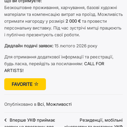
Що ви отримуєте:
Безкоштовне проживання, харчування, базові художні
матеріали та компенсацію витрат на проїзд. Можливість
отримати нагороду у розмірі
2 000 €
та провести
персональну виставку. Під час зустрічі митці працюють
і публічно презентують свої роботи.
Дедлайн подачі заявок:
15 лютого 2026 року
Для отримання додаткової інформації та реєстрації,
будь ласка, перейдіть за посиланням:
CALL FOR
ARTISTS!
FAVORITE
Опубліковано в
Всі
,
Можливості
Навігація
Вперше УКФ приймає
Резиденції, мобільні
заявки на програму для
кінотеатри та виставки: УКФ