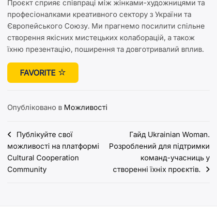
Проєкт сприяє співпраці між жінками-художницями та
професіоналками креативного сектору з України та
Європейського Союзу. Ми прагнемо посилити спільне
створення якісних мистецьких колаборацій, а також
їхню презентацію, поширення та довготривалий вплив.
FAVORITE
Опубліковано в
Можливості
Навігація
Публікуйте свої
Гайд Ukrainian Woman.
можливості на платформі
Розроблений для підтримки
записів
Cultural Cooperation
команд-учасниць у
Community
створенні їхніх проєктів.