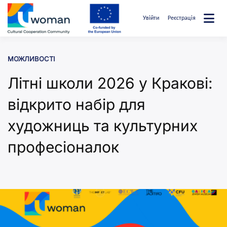
Перейти
до
Увійти
Реєстрація
вмісту
uwcommunity
МОЖЛИВОСТІ
Літні школи 2026 у Кракові:
відкрито набір для
художниць та культурних
професіоналок