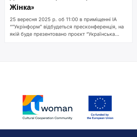
Жінка»
25 вересня 2025 р. об 11:00 в приміщенні ІА
“”Укрінформ” відбудеться пресконференція, на
якій буде презентовано проєкт “Українська
жінка”, що реалізовується сімома
організаціями-партнерами з України та Європи
за підтримки Європейського […]