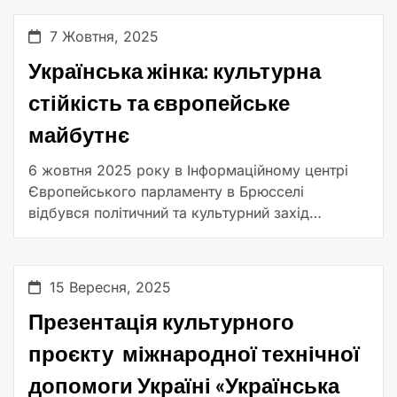
Ярмарку 11 листопада, уже опублікована на
нашому YouTube-каналі. У цьому […]
7 Жовтня, 2025
Українська жінка: культурна
стійкість та європейське
майбутнє
6 жовтня 2025 року в Інформаційному центрі
Європейського парламенту в Брюсселі
відбувся політичний та культурний захід
високого рівня «Українська жінка: культурна
стійкість та європейське майбутнє».Ініціатива
об’єднала представників європейських
15 Вересня, 2025
інституцій, українських […]
Презентація культурного
проєкту міжнародної технічної
допомоги Україні «Українська