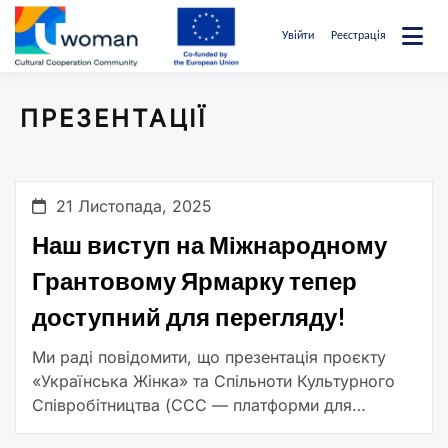
Перейти
до
Увійти
Реєстрація
вмісту
uwcommunity
ПРЕЗЕНТАЦІЇ
21 Листопада, 2025
Наш виступ на Міжнародному
Грантовому Ярмарку тепер
доступний для перегляду!
Ми раді повідомити, що презентація проєкту
«Українська Жінка» та Спільноти Культурного
Співробітництва (ССС — платформи для
мисткинь), представлена на Грантовому