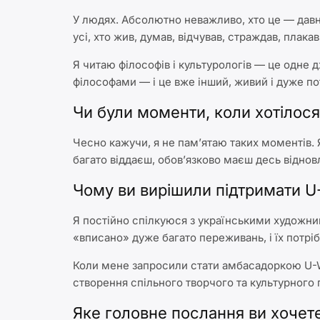
У людях. Абсолютно неважливо, хто це — давн
усі, хто жив, думав, відчував, страждав, плакав
Я читаю філософів і культурологів — це одне
філософами — і це вже інший, живий і дуже п
Чи були моменти, коли хотілос
Чесно кажучи, я не пам’ятаю таких моментів.
багато віддаєш, обов’язково маєш десь відно
Чому ви вирішили підтримати 
Я постійно спілкуюся з українськими художни
«вписано» дуже багато переживань, і їх потрі
Коли мене запросили стати амбасадоркою U-W
створення спільного творчого та культурного 
Яке головне послання ви хоче