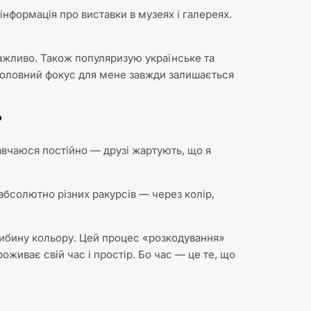
інформація про виставки в музеях і галереях.
 важливо. Також популяризую українське та
е головний фокус для мене завжди залишається
?
 навчаюся постійно — друзі жартують, що я
абсолютно різних ракурсів — через колір,
ибину кольору. Цей процес «розкодування»
живає свій час і простір. Бо час — це те, що