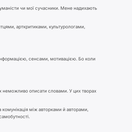
гуманісти чи мої сучасники. Мене надихають
итцями, арткритиками, культурологами,
 інформацією, сенсами, мотивацією. Бо коли
їх неможливо описати словами. У цих творах
 комунікація між авторками й авторами,
самобутності.