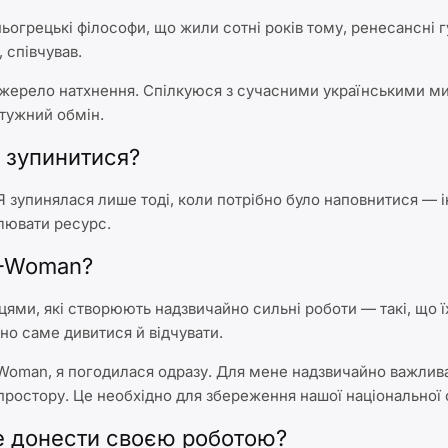
ьогрецькі філософи, що жили сотні років тому, ренесансні 
, співчував.
 джерело натхнення. Спілкуюся з сучасними українськими м
отужний обмін.
я зупинитися?
 Я зупинялася лише тоді, коли потрібно було наповнитися —
влювати ресурс.
U-Woman?
цями, які створюють надзвичайно сильні роботи — такі, що 
бно саме дивитися й відчувати.
oman, я погодилася одразу. Для мене надзвичайно важлива
простору. Це необхідно для збереження нашої національної 
те донести своєю роботою?