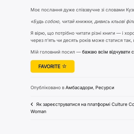
Моє послання дуже співзвучне зі словами Кузьм
«Будь собою, читай книжки, дивись кльові філь
Я вірю, що потрібно читати різні книги — і хор
через п’ять чи десять років може статися так, 
Мій головний посил —
бажаю всім відчувати с
FAVORITE
Опубліковано в
Амбасадори
,
Ресурси
Навігація
Як зареєструватися на платформі Culture Co
Woman
записів