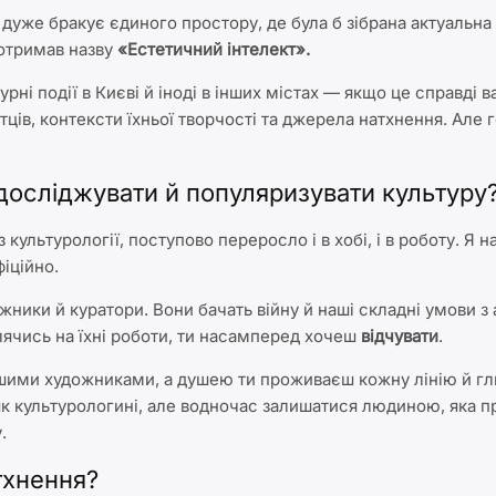
 дуже бракує єдиного простору, де була б зібрана актуальна 
 отримав назву
«Естетичний інтелект».
рні події в Києві й іноді в інших містах — якщо це справді
итців, контексти їхньої творчості та джерела натхнення. Ал
осліджувати й популяризувати культуру
 культурології, поступово переросло і в хобі, і в роботу. Я
фіційно.
ники й куратори. Вони бачать війну й наші складні умови з 
лячись на їхні роботи, ти насамперед хочеш
відчувати
.
ншими художниками, а душею ти проживаєш кожну лінію й гл
 культурологині, але водночас залишатися людиною, яка про
.
тхнення?