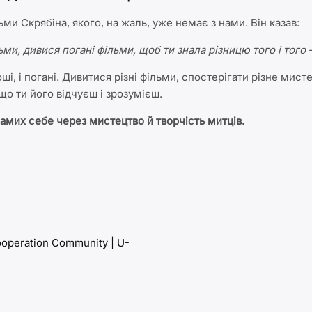
и Скрябіна, якого, на жаль, уже немає з нами. Він казав:
ми, дивися погані фільми, щоб ти знала різницю того і того 
оші, і погані. Дивитися різні фільми, спостерігати різне мист
що ти його відчуєш і зрозумієш.
амих себе через мистецтво й творчість митців.
operation Community | U-