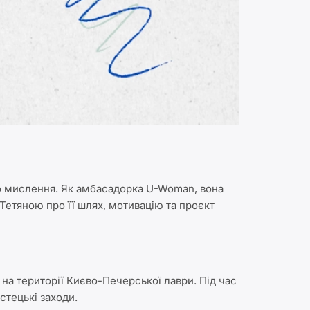
о мислення. Як амбасадорка U-Woman, вона
Тетяною про її шлях, мотивацію та проєкт
а на території Києво-Печерської лаври. Під час
истецькі заходи.