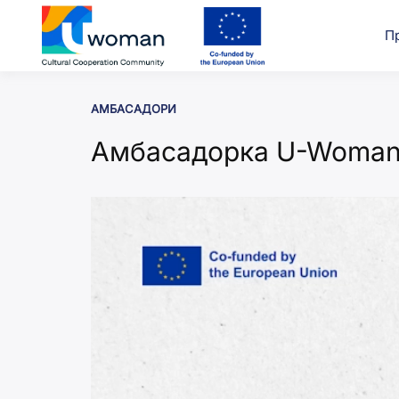
Перейти
до
П
uwcom
вмісту
АМБАСАДОРИ
Амбасадорка U-Woman