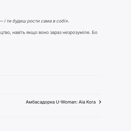
— і ти будеш рости сама в собі».
ецтво, навіть якщо воно зараз незрозуміле. Бо
Амбасадорка U-Woman: Aia Kora