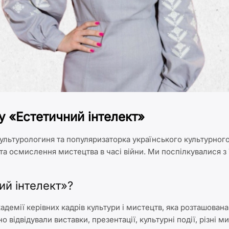
у «Естетичний інтелект»
ультурологиня та популяризаторка українського культурног
та осмислення мистецтва в часі війни. Ми поспілкувалися з 
ий інтелект»?
кадемії керівних кадрів культури і мистецтв, яка розташован
о відвідували виставки, презентації, культурні події, різні м