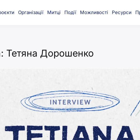
роєкти
Організації
Митці
Події
Можливості
Ресурси
П
munity
: Тетяна Дорошенко