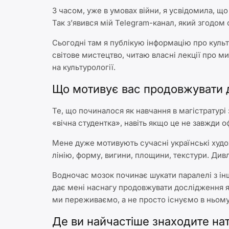
З часом, уже в умовах війни, я усвідомила, що
Так з’явився мій Telegram-канал, який згодом
Сьогодні там я публікую інформацію про культу
світове мистецтво, читаю власні лекції про м
на культурології.
Що мотивує вас продовжувати д
Те, що починалося як навчання в магістратурі з
«вічна студентка», навіть якщо це не завжди о
Мене дуже мотивують сучасні українські худож
лінію, форму, вигини, площини, текстури. Див
Водночас мозок починає шукати паралелі з і
дає мені наснагу продовжувати дослідження як
ми переживаємо, а не просто існуємо в ньому
Де ви найчастіше знаходите на