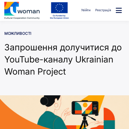
Перейти
до
Увійти
Реєстрація
вмісту
uwcommunity
МОЖЛИВОСТІ
Запрошення долучитися до
YouTube-каналу Ukrainian
Woman Project