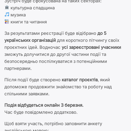
Зустріч буде сфокусована на таких секторах:
культурна спадщина
музика
книги та читання
За результатами реєстрації буде відібрано
до 5
українських організацій
для короткого пітчингу своїх
проєктних ідей. Водночас
усі зареєстровані учасники
зможуть долучитися до другої частини події та
безпосередньо поспілкуватися з потенційними
партнерами.
Після події буде створено
каталог проєктів
, який
допоможе продовжити знайомство та роботу над
спільними заявками.
Подія відбудеться онлайн 3 березня.
Час буде повідомлено додатково.
Щоб взяти участь, потрібно заповнити анкету
англійською мовою: