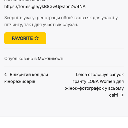
https://forms.gle/ykB8GwUjEZonZw4NA
Зверніть увагу: реєстрація обов’язкова як для участі у
пітчингу, так і для участі як слухач.
FAVORITE
Опубліковано в
Можливості
Навігація
Відкритий кол для
Leica оголошує запуск
кінорежисерів
гранту LOBA Women для
записів
жінок-фотографок у всьому
світі