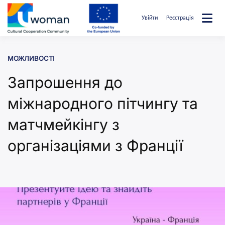
Перейти
до
Увійти
Реєстрація
вмісту
uwcommunity
МОЖЛИВОСТІ
Запрошення до
міжнародного пітчингу та
матчмейкінгу з
організаціями з Франції