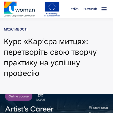
Перейти
до
Увійти
Реєстрація
вмісту
uwcommunity
МОЖЛИВОСТІ
Курс «Кар’єра митця»:
перетворіть свою творчу
практику на успішну
професію