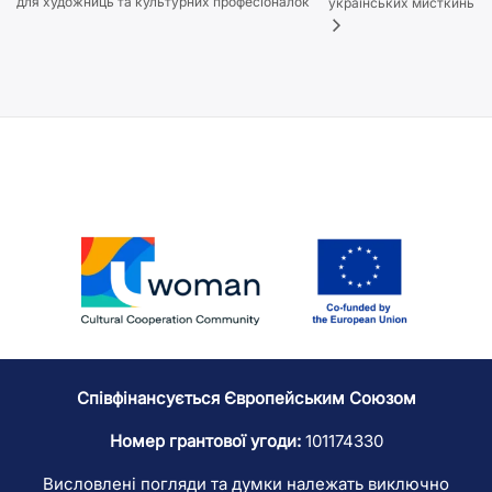
для художниць та культурних професіоналок
українських мисткинь
Співфінансується Європейським Союзом
Номер грантової угоди:
101174330
Висловлені погляди та думки належать виключно