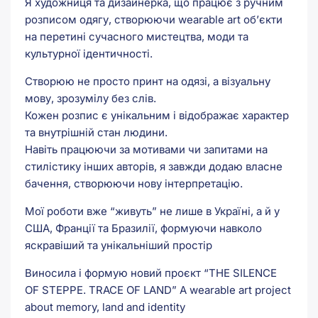
Я художниця та дизайнерка, що працює з ручним
розписом одягу, створюючи wearable art об’єкти
на перетині сучасного мистецтва, моди та
культурної ідентичності.
Створюю не просто принт на одязі, а візуальну
мову, зрозумілу без слів.
Кожен розпис є унікальним і відображає характер
та внутрішній стан людини.
Навіть працюючи за мотивами чи запитами на
стилістику інших авторів, я завжди додаю власне
бачення, створюючи нову інтерпретацію.
Мої роботи вже “живуть” не лише в Україні, а й у
США, Франції та Бразилії, формуючи навколо
яскравіший та унікальніший простір
Виносила і формую новий проєкт “THE SILENCE
OF STEPPE. TRACE OF LAND” А wearable art project
about memory, land and identity