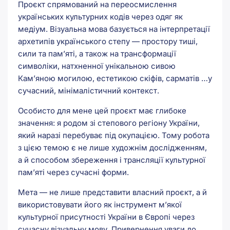
Проєкт спрямований на переосмислення
українських культурних кодів через одяг як
медіум. Візуальна мова базується на інтерпретації
архетипів українського степу — простору тиші,
сили та пам’яті, а також на трансформації
символіки, натхненної унікальною сивою
Кам’яною могилою, естетикою скіфів, сарматів …у
сучасний, мінімалістичний контекст.
Особисто для мене цей проєкт має глибоке
значення: я родом зі степового регіону України,
який наразі перебуває під окупацією. Тому робота
з цією темою є не лише художнім дослідженням,
а й способом збереження і трансляції культурної
пам’яті через сучасні форми.
Мета — не лише представити власний проєкт, а й
використовувати його як інструмент м’якої
культурної присутності України в Європі через
сучасну візуальну мову. Привернення уваги до