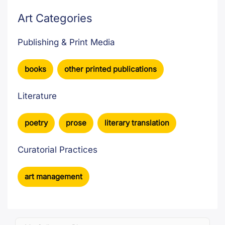
Art Categories
Publishing & Print Media
books
,
other printed publications
Literature
poetry
,
prose
,
literary translation
Curatorial Practices
art management