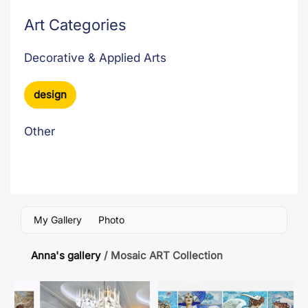
Art Categories
Decorative & Applied Arts
design
Other
Мозаїчне мистецтво. Художні вироби з мозаїки
My Gallery
Photo
Anna's gallery
/
Mosaic ART Collection