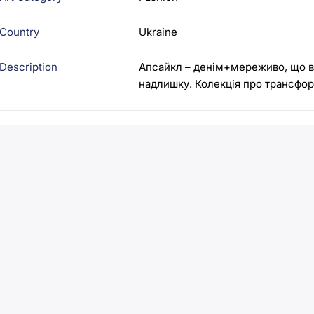
Country
Ukraine
Description
Апсайкл – денім+мереживо, що в
надлишку. Колекція про трансфор