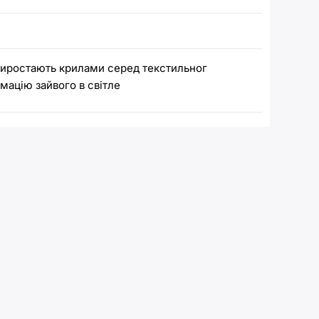
иростають крилами серед текстильног
мацію зайвого в світле