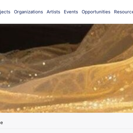
jects
Organizations
Artists
Events
Opportunities
Resourc
munity
e