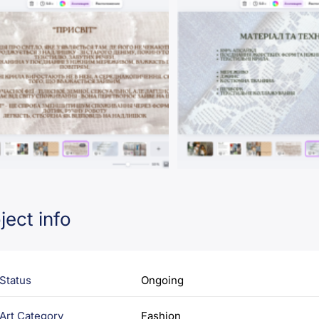
ject info
Status
Ongoing
Art Category
Fashion