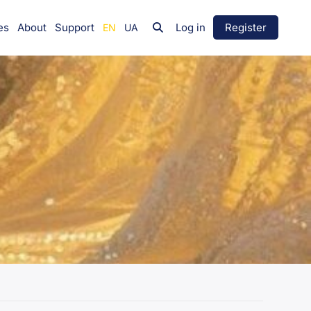
es
About
Support
Log in
Register
Group
Leadership