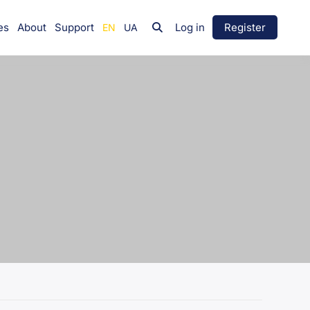
es
About
Support
Log in
Register
Group
Leadership