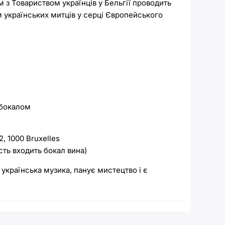
м з Товариством українців у Бельгії проводить
м українських митців у серці Європейського
а бокалом
, 1000 Bruxelles
ість входить бокал вина)
 українська музика, панує мистецтво і є