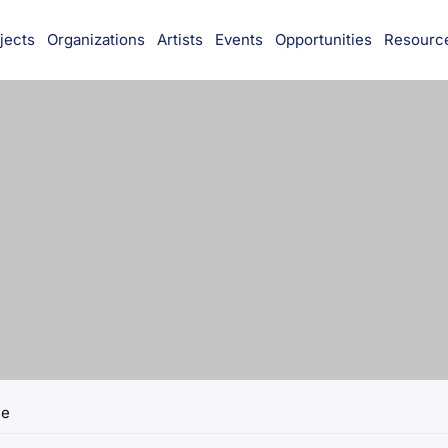
jects
Organizations
Artists
Events
Opportunities
Resourc
munity
e