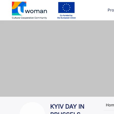
Skip
to
Pro
uwcom
content
Hom
KYIV DAY IN